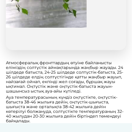
Атмосфералық фронттардың өтуіне байланысты
еліміздің солтүстік аймақтарында жаңбыр жауады. 24
шілдеде батыста, 24-25 шілдеде солтүстік-батыста, 25-
26 шілдеде елдің солтүстігінде қатты жаңбыр жауып,
найзағай ойнап, екпінді жел соғады, бұршақ жауы
ықтимал. Оңтүстік және оңтүстік-батыста жауын-
шашынсыз ыстық ауа-айы күтіледі.
Ауа температурасының күндіз оңтүстікте, оңтүстік-
батыста 38-46 жылыға дейін, оңтүстік-шығыста,
шығыста және орталықта 38-42 жылыға дейін
көтерілуі болжануда, солтүстікте температураның 32-
40 жылудан 20-30 жылыға дейін біртіндеп төмендеуі
байқалады.