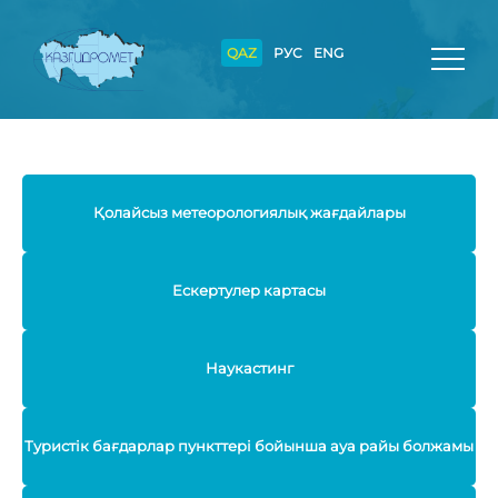
QAZ
РУС
ENG
Қолайсыз метеорологиялық жағдайлары
Ескертулер картасы
Наукастинг
Туристік бағдарлар пункттері бойынша ауа райы болжамы