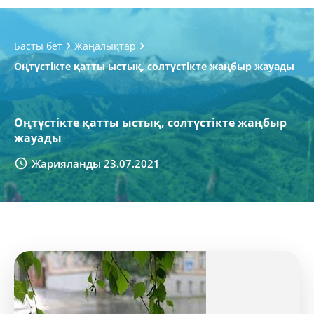
Басты бет
Жаңалықтар
Оңтүстікте қатты ыстық, солтүстікте жаңбыр жауады
Оңтүстікте қатты ыстық, солтүстікте жаңбыр
жауады
Жарияланды 23.07.2021