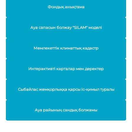
Фондық анықтама
Ауа сапасын болжау "SILAM" моделі
Мемлекеттік климаттық кадастр
Интерактивті карталар мен деректер
Сыбайлас жемқорлыққа қарсы іс-қимыл туралы
Ауа райының сандық болжамы