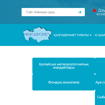
Дау
еск
ҚАЗГИДРОМЕТ ТУРАЛЫ
ІС-ША
Қолайсыз метеорологиялық
жағдайлары
Фондық анықтама
Ауа с
Сыба