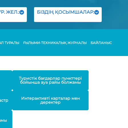
Р. ЖЕЛ.:
БІЗДІҢ ҚОСЫМШАЛАР:
ЫЛ ТУРАЛЫ
ҒЫЛЫМИ-ТЕХНИКАЛЫҚ ЖУРНАЛЫ
БАЙЛАНЫС
Туристік бағдарлар пункттері
бойынша ауа райы болжамы
Интерактивті карталар мен
астр
деректер
амы