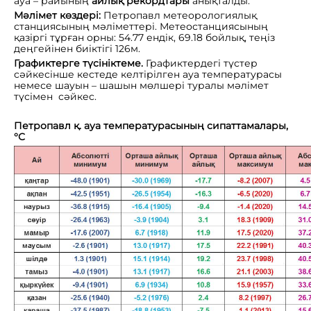
ауа – райының
айлық рекордтары
анықталды.
Мәлімет көздері:
Петропавл метеорологиялық
станциясының мәліметтері.
Метеостанциясының
қазіргі тұрған орны: 54.77 ендік, 69.18 бойлық, теңіз
деңгейінен биіктігі 126м.
Графиктерге түсініктеме.
Графиктердегі түстер
сәйкесінше кестеде келтірілген ауа температурасы
немесе шауын – шашын мөлшері туралы мәлімет
түсімен сәйкес.
Петропавл
қ. ауа температурасының сипаттамалары,
°
С