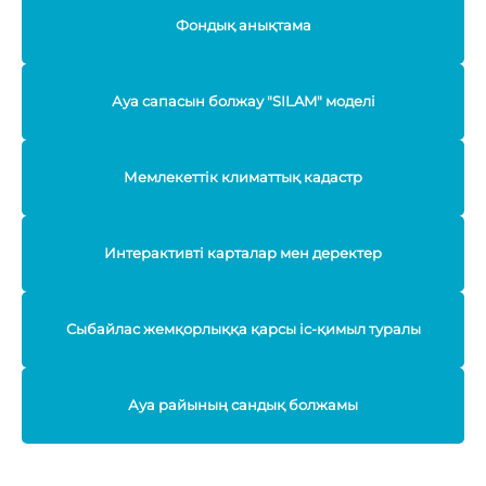
Фондық анықтама
Ауа сапасын болжау "SILAM" моделі
Мемлекеттік климаттық кадастр
Интерактивті карталар мен деректер
Сыбайлас жемқорлыққа қарсы іс-қимыл туралы
Ауа райының сандық болжамы