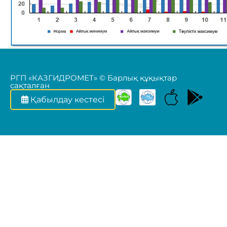
РГП «КАЗГИДРОМЕТ» © Барлық құқықтар
сақталған
Қабылдау кестесі