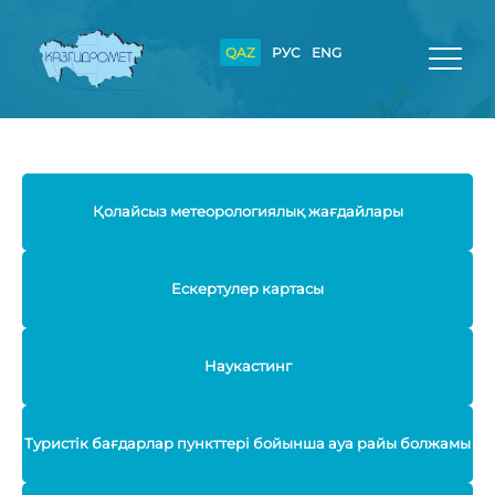
QAZ
РУС
ENG
Қолайсыз метеорологиялық жағдайлары
Ескертулер картасы
Наукастинг
Туристік бағдарлар пункттері бойынша ауа райы болжамы