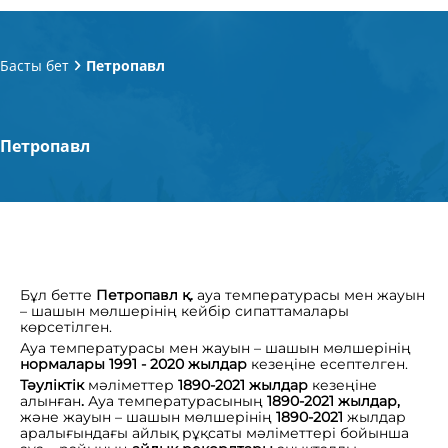
Басты бет
Петропавл
Петропавл
Бұл бетте
Петропавл
қ.
ауа температурасы мен жауын
– шашын мөлшерінің кейбір сипаттамалары
көрсетілген.
Ауа температурасы мен жауын – шашын мөлшерінің
нормалары 1991 - 2020 жылдар
кезеңіне есептелген.
Тәуліктік
мәліметтер
1890-2021
жылдар
кезеңіне
алынған
.
Ауа температурасының
1890-2021 жылдар,
және жауын – шашын мөлшерінің
1890-2021
жылдар
аралығындағы айлық рұқсаты мәліметтері бойынша