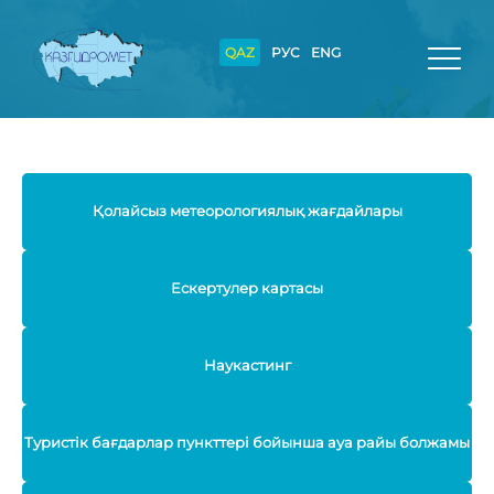
QAZ
РУС
ENG
Қолайсыз метеорологиялық жағдайлары
Ескертулер картасы
Наукастинг
Туристік бағдарлар пункттері бойынша ауа райы болжамы