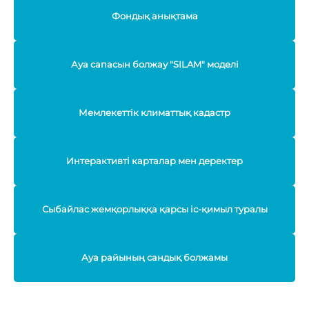
Фондық анықтама
Ауа сапасын болжау "SILAM" моделі
Мемлекеттік климаттық кадастр
Интерактивті карталар мен деректер
Сыбайлас жемқорлыққа қарсы іс-қимыл туралы
Ауа райының сандық болжамы