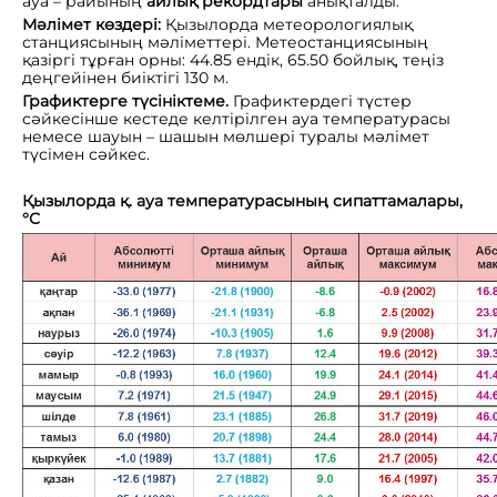
ауа – райының
айлық рекордтары
анықталды.
Мәлімет көздері:
Қызылорда метеорологиялық
станциясының мәліметтері. Метеостанциясының
қазіргі тұрған орны: 44.85 ендік, 65.50 бойлық, теңіз
деңгейінен биіктігі 130 м.
Графиктерге түсініктеме.
Графиктердегі түстер
сәйкесінше кестеде келтірілген ауа температурасы
немесе шауын – шашын мөлшері туралы мәлімет
түсімен сәйкес.
Қызылорда қ. ауа температурасының сипаттамалары,
°
С