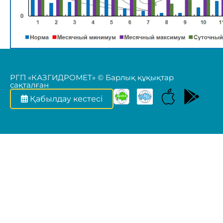
РГП «КАЗГИДРОМЕТ» © Барлық құқықтар
сақталған
Қабылдау кестесі