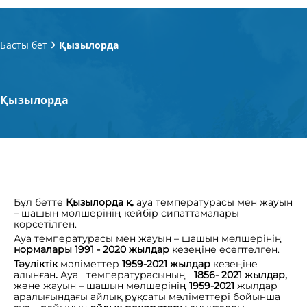
Басты бет
Қызылорда
Қызылорда
Бұл бетте
Қызылорда қ.
ауа температурасы мен жауын
– шашын мөлшерінің кейбір сипаттамалары
көрсетілген.
Ауа температурасы мен жауын – шашын мөлшерінің
нормалары 1991 - 2020 жылдар
кезеңіне есептелген.
Тәуліктік
мәліметтер
1959-2021 жылдар
кезеңіне
алынған
.
Ауа температурасының
1856- 2021 жылдар,
және жауын – шашын мөлшерінің
1959-2021
жылдар
аралығындағы айлық рұқсаты мәліметтері бойынша