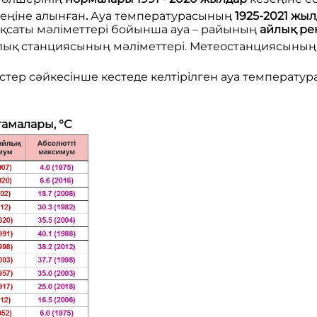
еңіне алынған
.
Ауа температурасының
1925-2021 жыл
қсаты мәліметтері бойынша ауа – райының
айлық ре
ық станциясының мәліметтері.
Метеостанциясының қа
үстер сәйкесінше кестеде келтірілген ауа температ
тамалары,
°
С