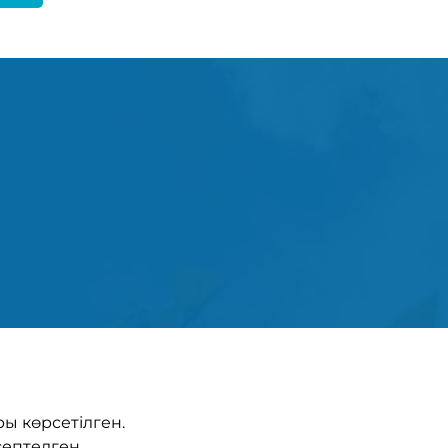
ы көрсетілген.
септелген.