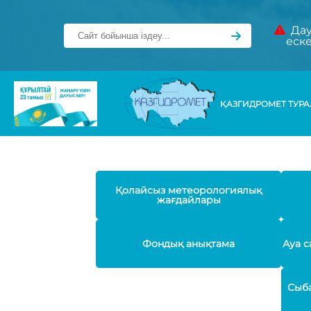
Дау
еск
ҚАЗГИДРОМЕТ ТУР
Қолайсыз метеорологиялық
жағдайлары
Фондық анықтама
Ауа с
Сыба