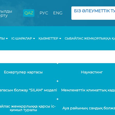
БІЗ ӘЛЕУМЕТТІК ТУ
ылды
QAZ
РУС
ENG
ерту
АЛЫ
ІС-ШАРАЛАР
ҚЫЗМЕТТЕР
СЫБАЙЛАС ЖЕМҚОРЛЫҚҚА ҚА
Ескертулер картасы
Наукастинг
апасын болжау "SILAM" моделі
Мемлекеттік климаттық кад
йлас жемқорлыққа қарсы іс-
Ауа райының сандық болж
қимыл туралы