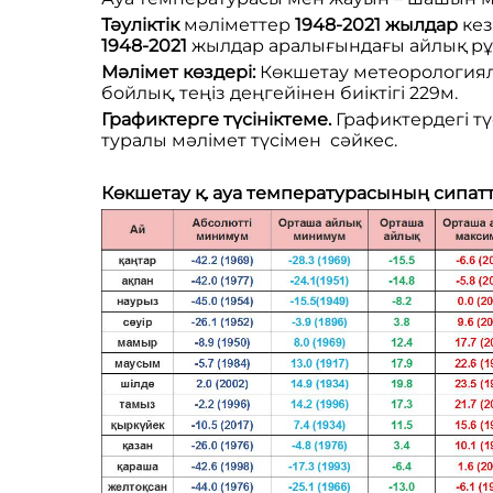
Тәуліктік
мәліметтер
1948-2021
жылдар
кез
1948-2021
жылдар аралығындағы айлық рұ
Мәлімет көздері:
Көкшетау метеорологиял
бойлық, теңіз деңгейінен биіктігі 229м.
Графиктерге түсініктеме.
Графиктердегі т
туралы мәлімет түсімен сәйкес.
Көкшетау қ. ауа температурасының сипат