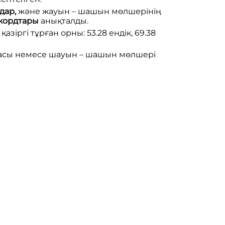
дар,
және жауын – шашын мөлшерінің
кордтары
анықталды.
зіргі тұрған орны: 53.28 ендік, 69.38
урасы немесе шауын – шашын мөлшері