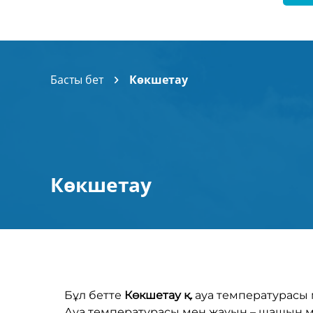
Басты бет
Көкшетау
Көкшетау
Бұл бетте
Көкшетау қ.
ауа температурасы 
Ауа температурасы мен жауын – шашын 