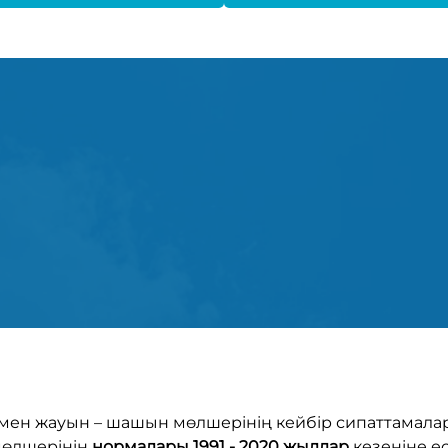
мен жауын – шашын мөлшерінің кейбір сипаттамалар
мөлшерінің
нормалары 1991 - 2020 жылдар
кезеңіне е