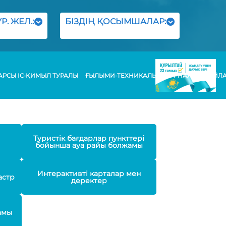
Р. ЖЕЛ.:
БІЗДІҢ ҚОСЫМШАЛАР:
РСЫ ІС-ҚИМЫЛ ТУРАЛЫ
ҒЫЛЫМИ-ТЕХНИКАЛЫҚ ЖУРНАЛЫ
БАЙЛ
Туристік бағдарлар пункттері
бойынша ауа райы болжамы
Интерактивті карталар мен
астр
деректер
амы