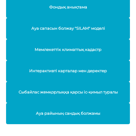
Фондық анықтама
Ауа сапасын болжау "SILAM" моделі
Мемлекеттік климаттық кадастр
Интерактивті карталар мен деректер
Сыбайлас жемқорлыққа қарсы іс-қимыл туралы
Ауа райының сандық болжамы