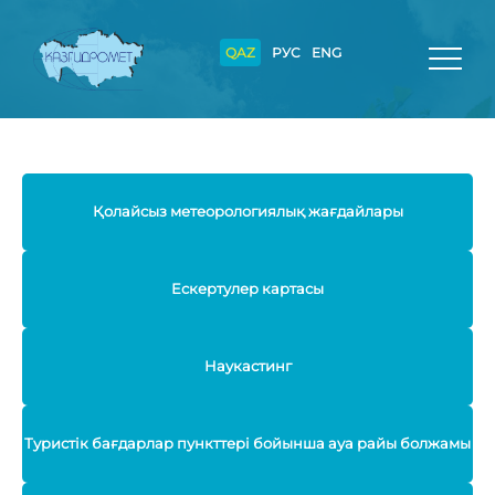
QAZ
РУС
ENG
Қолайсыз метеорологиялық жағдайлары
Ескертулер картасы
Наукастинг
Туристік бағдарлар пункттері бойынша ауа райы болжамы