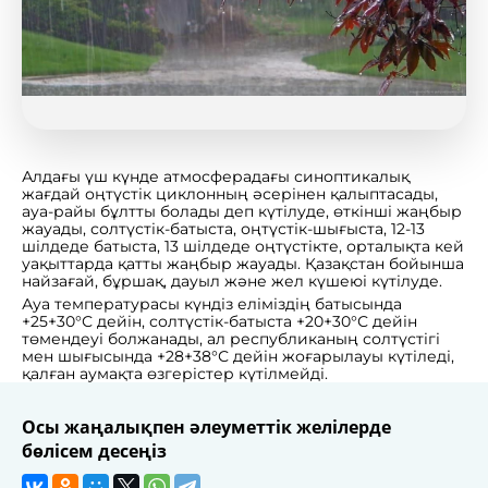
Алдағы үш күнде атмосферадағы синоптикалық
жағдай оңтүстік циклонның әсерінен қалыптасады,
ауа-райы бұлтты болады деп күтілуде, өткінші жаңбыр
жауады, солтүстік-батыста, оңтүстік-шығыста, 12-13
шілдеде батыста, 13 шілдеде оңтүстікте, орталықта кей
уақыттарда қатты жаңбыр жауады. Қазақстан бойынша
найзағай, бұршақ, дауыл және жел күшеюі күтілуде.
Ауа температурасы күндіз еліміздің батысында
+25+30°С дейін, солтүстік-батыста +20+30°С дейін
төмендеуі болжанады, ал республиканың солтүстігі
мен шығысында +28+38°С дейін жоғарылауы күтіледі,
қалған аумақта өзгерістер күтілмейді.
Осы жаңалықпен әлеуметтік желілерде
бөлісем десеңіз